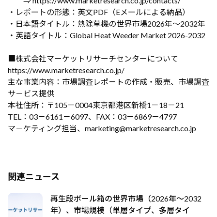
⇒ https://www.marketresearch.co.jp/contacts/
・レポートの形態：英文PDF（Eメールによる納品）
・日本語タイトル：熱除草機の世界市場2026年～2032年
・英語タイトル：Global Heat Weeder Market 2026-2032
■株式会社マーケットリサーチセンターについて
https://www.marketresearch.co.jp/
主な事業内容：市場調査レポ－トの作成・販売、市場調査
サ－ビス提供
本社住所：〒105－0004東京都港区新橋1－18－21
TEL：03－6161－6097、FAX：03－6869－4797
マ－ケティング担当、marketing@marketresearch.co.jp
関連ニュース
再生段ボール箱の世界市場（2026年～2032
年）、市場規模（単層タイプ、多層タイ