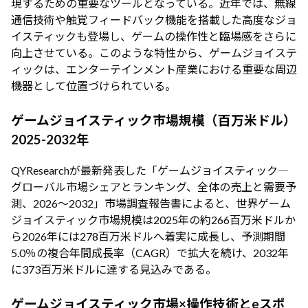
現するための重要なツールとなっている。近年では、無線
通信技術や触覚フィードバック機能を搭載した高度なジョ
イスティックも登場し、ゲームの操作性と臨場感をさらに
向上させている。このような特性から、ゲームジョイステ
ィックは、エンターテインメント産業における重要な周辺
機器として位置づけられている。
ゲームジョイスティック市場規模（百万米ドル）
2025-2032年
QYResearchが最新発表した「ゲームジョイスティック―
グローバル市場シェアとランキング、全体の売上と需要予
測、2026～2032」市場調査報告書によると、世界ゲーム
ジョイスティック市場規模は2025年の約266百万米ドルか
ら2026年には278百万米ドルへ着実に成長し、予測期間
5.0％の複合年間成長率（CAGR）で拡大を続け、2032年
に373百万米ドルに達する見込みである。
ゲームジョイスティック市場×操作技術とeスポ