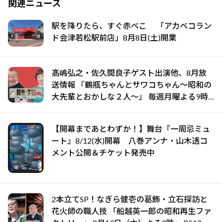
関連ニュース
駅を降りたら、すぐ赤べこ 「アカベコラン
ド会津若松駅前店」8月8日(土)開業
髙嶋弘之・佐久間良子ゲスト出演他、8月放
送情報 『鶴瓶ちゃんとサワコちゃん～昭和の
大先輩とおかしな２人～』 毎週月曜よる9時
00分～ BS12 トゥエルビで放送
【開幕まであとわずか！】舞台『一周忌ミュ
ート』8/12(水)開幕 八巻アンナ・山木透コ
メント公開＆チケット発売中
2本立てSP！なぎら健壱の葛飾・立石探訪と
花火師の職人技 「船越英一郎の昭和再生ファ