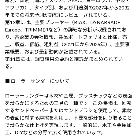
域別、国別（南北アメリカ、APAC、ヨーロッパ、中東・
アフリカ）、タイプ別、および用途別の2027年から2032
年までの将来予測が詳細にレビューされている。
第13章には、主要プレーヤー（BIAX、DYNABRADE
Europe、TRIMMERなど）の詳細な分析が収録されてお
り、各企業の会社情報、製品ポートフォリオと仕様、売
上、収益、価格、粗利益（2021年から2026年）、主要事
業概要、および最新動向が記載されている。
第14章には、調査結果の要約と結論がまとめられてい
る。
■ ローラーサンダーについて
ローラーサンダーは木材や金属、プラスチックなどの表面
を滑らかにするための工具の一種です。この機械は、回転
するサンドペーパーまたはサンドブラシを使用して、素材
の表面に対する摩擦を利用し、不要な部分を削り取ること
で滑らかな仕上げを実現します。一般的に、木工や金属加
工、DIYなどの分野で広く使用されています。