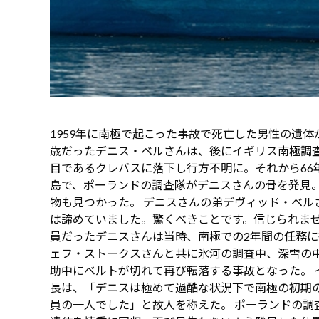
1959年に南極で起こった事故で死亡した男性の遺体
歳だったデニス・ベルさんは、後にイギリス南極調
目であるクレバスに落下し行方不明に。それから66
島で、ポーランドの調査隊がデニスさんの骨を発見
物も見つかった。 デニスさんの弟デヴィッド・ベルさ
は諦めていました。驚くべきことです。信じられませ
員だったデニスさんは当時、南極での2年間の任務に従
ェフ・ストークスさんと共に氷河の調査中、深雪の
助中にベルトが切れて再び転落する事故となった。 
長は、「デニスは極めて過酷な状況下で南極の初期
員の一人でした」と故人を称えた。 ポーランドの調