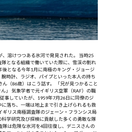
が、溶けつつある氷河で発見された。 当時25
査隊となる組織で働いていた際に、雪渓の割れ
年後となる今年1月に南極のキング・ジョージ
。腕時計、ラジオ、パイプといった本人の持ち
ん（86歳）はこう話す。 「兄が見つかること
ん」 気象学者で元イギリス空軍（RAF）の職
事していたが、1959年7月26日に同僚のジ
中に落ち、一端は地上まで引き上げられるも救
イギリス南極調査隊のジェーン・フランシス局
の科学研究及び探検に貢献した多くの勇敢な隊
査隊は危険な氷河を4回往復し、デニスさんの