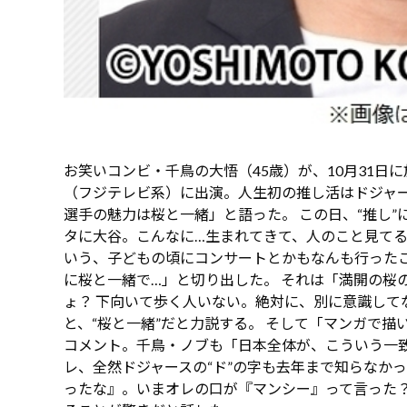
お笑いコンビ・千鳥の大悟（45歳）が、10月31日
（フジテレビ系）に出演。人生初の推し活はドジャー
選手の魅力は桜と一緒」と語った。 この日、“推し
タに大谷。こんなに…生まれてきて、人のこと見て
いう、子どもの頃にコンサートとかもなんも行った
に桜と一緒で…」と切り出した。 それは「満開の桜
ょ？ 下向いて歩く人いない。絶対に、別に意識して
と、“桜と一緒”だと力説する。 そして「マンガで
コメント。千鳥・ノブも「日本全体が、こういう一
レ、全然ドジャースの“ド”の字も去年まで知らなか
ったな』。いまオレの口が『マンシー』って言った