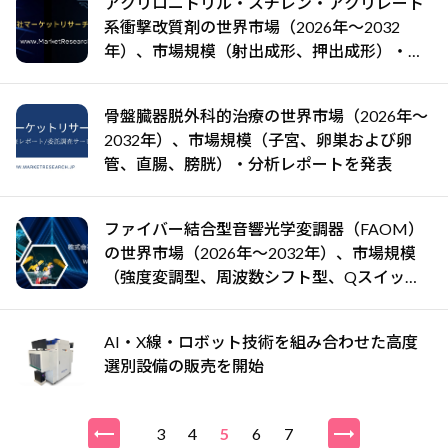
アクリロニトリル・スチレン・アクリレート
系衝撃改質剤の世界市場（2026年～2032
年）、市場規模（射出成形、押出成形）・分
析レポートを発表
骨盤臓器脱外科的治療の世界市場（2026年～
2032年）、市場規模（子宮、卵巣および卵
管、直腸、膀胱）・分析レポートを発表
ファイバー結合型音響光学変調器（FAOM）
の世界市場（2026年～2032年）、市場規模
（強度変調型、周波数シフト型、Qスイッチ
型、パルスピッキング型）・分析レポートを
発表
AI・X線・ロボット技術を組み合わせた高度
選別設備の販売を開始
3
4
5
6
7