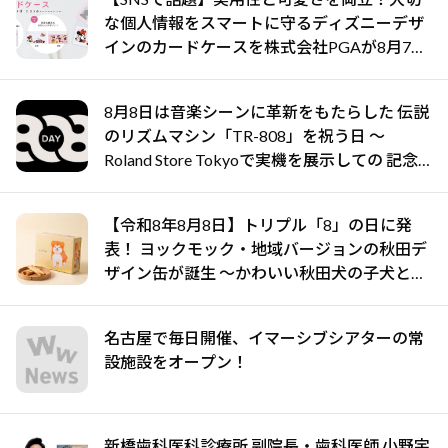
な個人情報をスマートに守るディズニーデザ
インのカードケースを株式会社PGAが8月7日
発売
8月8日は音楽シーンに革新をもたらした 伝説
のリズムマシン「TR-808」を祝う日 ～
Roland Store Tokyoで実機を展示しての 記念
キャンペーンを開催 英国ラジオ「NTS」の
特別プログラムや、「TR-808」を愛する伝説
【令和8年8月8日】トリプル「8」の日に発
的アーティストを フィーチャーしたアニメー
表！ ヨックモック・地域バージョンの秋田デ
ションを公開～
ザイン缶が誕生 ～かわいい秋田犬の子犬と秋
田の四季と名所を巡るパッケージ～ 9月1日
(火)秋田県内で販売開始
名古屋で毎日開催、イマーシブシアターの常
設施設をオープン！
新橋歯科医科診療所 副院長・歯科医師 小野宇