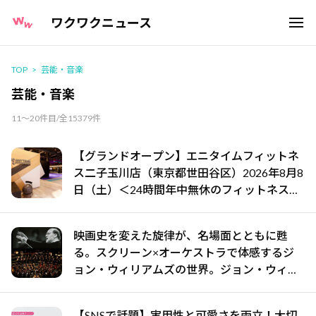
ワクワクニュース
TOP
芸能・音楽
芸能・音楽
11～20件目/全15379件
【グランドオープン】エニタイムフィットネ
ス二子玉川店（東京都世田谷区）2026年8月8
日（土）＜24時間年中無休のフィットネスジ
ム＞
映画史を変えた旋律が、名場面とともに甦
る。スクリーン×オーケストラで体感するジ
ョン・ウィリアムズの世界。ジョン・ウィリ
アムズ：シネマ・スペクタキュラー・コンサ
ート 開催決定！
【SNSで話題】実用性と可愛さを両立！大切