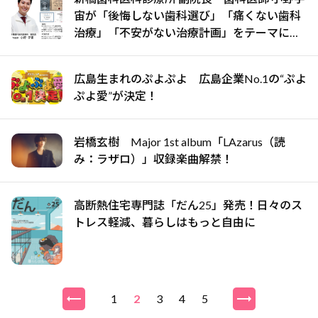
宙が「後悔しない歯科選び」「痛くない歯科
治療」「不安がない治療計画」をテーマに専
門監修
広島生まれのぷよぷよ 広島企業No.1の“ぷよ
ぷよ愛”が決定！
岩橋玄樹 Major 1st album「LAzarus（読
み：ラザロ）」収録楽曲解禁！
高断熱住宅専門誌「だん25」発売！日々のス
トレス軽減、暮らしはもっと自由に
1
2
3
4
5